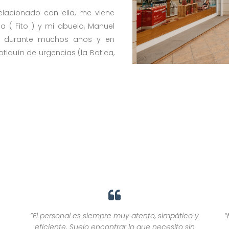
elacionado con ella, me viene
 ( Fito ) y mi abuelo, Manuel
lo durante muchos años y en
otiquín de urgencias (la Botica,
y
“Me gusta ir a vuestra farmacia ya que tiene una gran
variedad de productos y la atención es agradable y