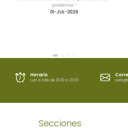
respetuosa.”
02-MAR-2026
Horario
Corr
Lun a Sáb de 8:30 a 21:00
web@f
Secciones