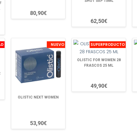
SHOT 5XP 15ML
F
L
80,90€
62,50€
AD
NUEVO
SUPERPRODUCTO
OLISTIC FOR WOMEN 28
FRASCOS 25 ML
R
49,90€
OLISTIC NEXT WOMEN
53,90€