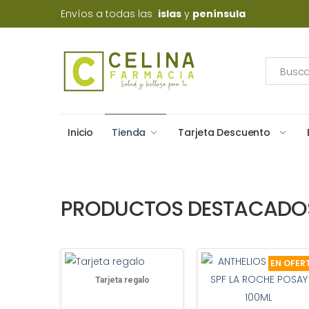
Envíos a todas las
islas
y
península
Inicio
Tienda
Tarjeta Descuento
PRODUCTOS DESTACADO
EN OFER
Tarjeta regalo