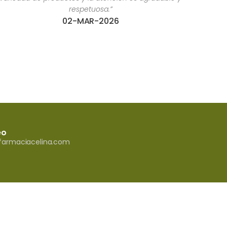
eo
armaciacelina.com