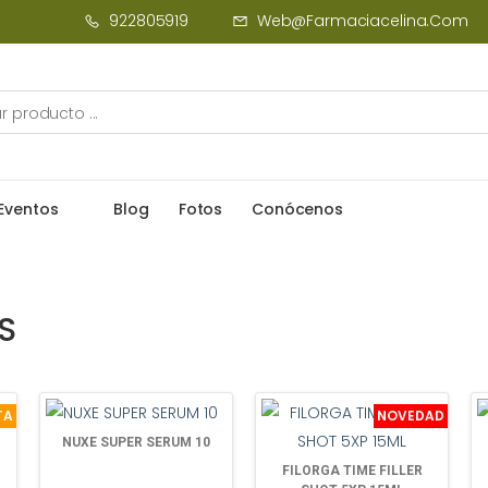
922805919
Web@farmaciacelina.com
Eventos
Blog
Fotos
Conócenos
S
TA
NOVEDAD
NUXE SUPER SERUM 10
FILORGA TIME FILLER