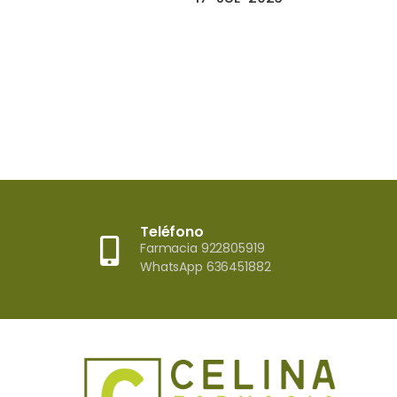
problemas.”
01-JUL-2026
Teléfono
Farmacia 922805919
WhatsApp 636451882