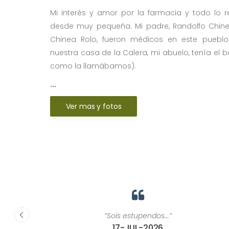
Mi interés y amor por la farmacia y todo lo r
desde muy pequeña. Mi padre, Randolfo Chinea
Chinea Rolo, fueron médicos en este pueb
nuestra casa de la Calera, mi abuelo, tenía el b
como la llamábamos).
...
Ver mas y fotos
“El personal es siempre muy atento, simpático 
eficiente. Suelo encontrar lo que necesito sin