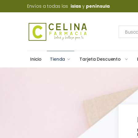
Envíos a todas las
islas
y
península
Inicio
Tienda
Tarjeta Descuento