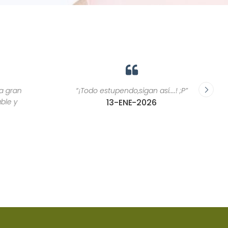
“¡Todo estupendo,sigan así....! ;P”
“Las pe
13-ENE-2026