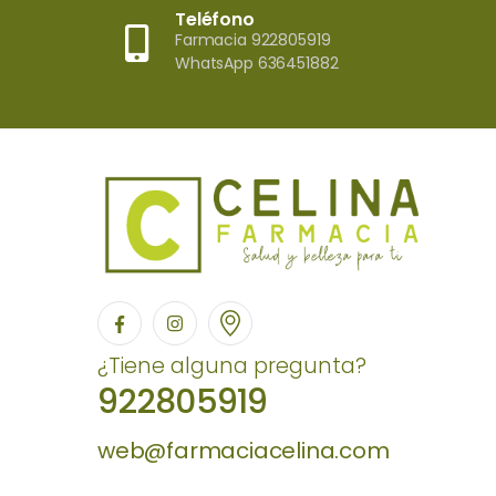
Teléfono
Farmacia 922805919
WhatsApp 636451882
¿Tiene alguna pregunta?
922805919
web@farmaciacelina.com