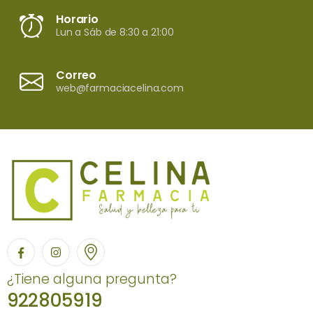
Horario
Lun a Sáb de 8:30 a 21:00
Correo
web@farmaciacelina.com
¿Tiene alguna pregunta?
922805919