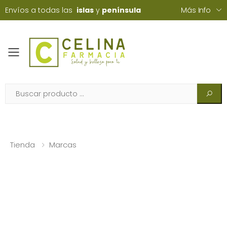
Envíos a todas las
islas
y
península
Más Info
Toggle mobile menu
Tienda
Marcas