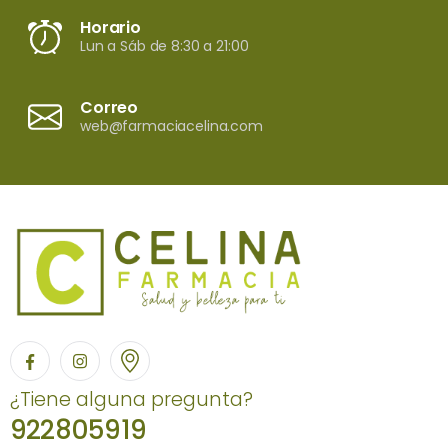
Horario
Lun a Sáb de 8:30 a 21:00
Correo
web@farmaciacelina.com
¿Tiene alguna pregunta?
922805919