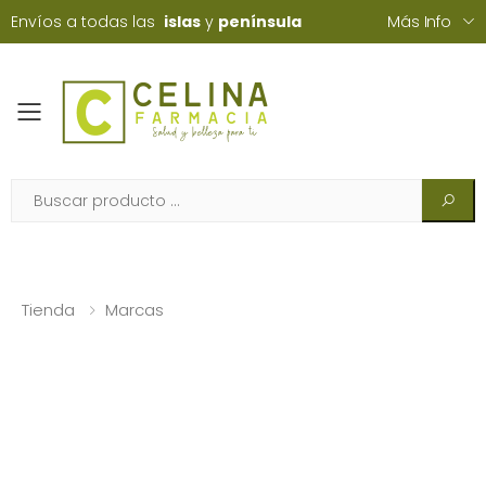
Envíos a todas las
islas
y
península
Más Info
Toggle mobile menu
Tienda
Marcas