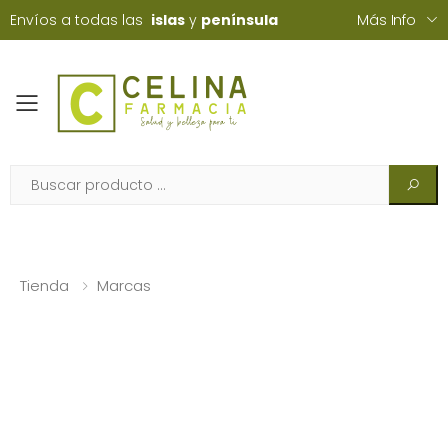
Envíos a todas las
islas
y
península
Más Info
Toggle mobile menu
Tienda
Marcas