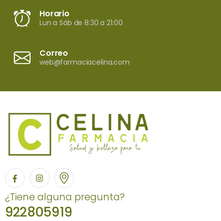
Horario
Lun a Sáb de 8:30 a 21:00
Correo
web@farmaciacelina.com
¿Tiene alguna pregunta?
922805919