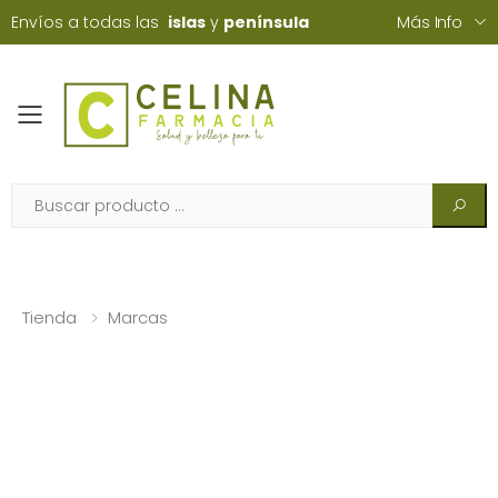
Envíos a todas las
islas
y
península
Más Info
Toggle mobile menu
Tienda
Marcas