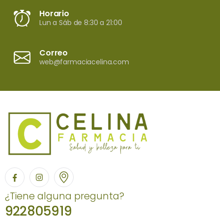
Horario
Lun a Sáb de 8:30 a 21:00
Correo
web@farmaciacelina.com
¿Tiene alguna pregunta?
922805919