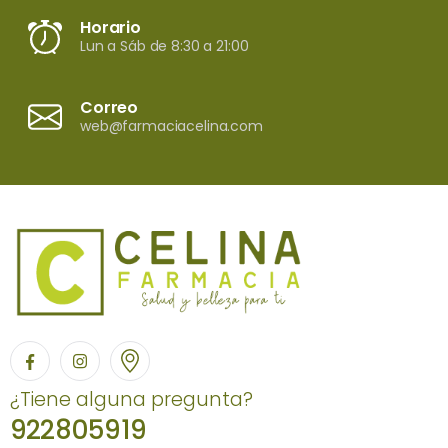
Horario
Lun a Sáb de 8:30 a 21:00
Correo
web@farmaciacelina.com
¿Tiene alguna pregunta?
922805919