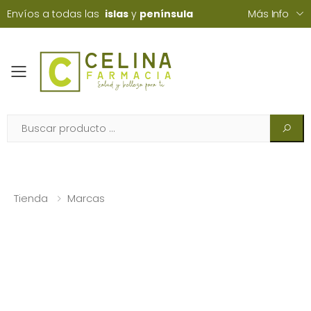
Envíos a todas las
islas
y
península
Más Info
Toggle mobile menu
Tienda
Marcas