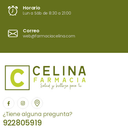
Horario
Lun a Sáb de 8:30 a 21:00
Correo
web@farmaciacelina.com
¿Tiene alguna pregunta?
922805919