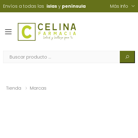
Envíos a todas las
islas
y
península
Más Info
Toggle mobile menu
Tienda
Marcas