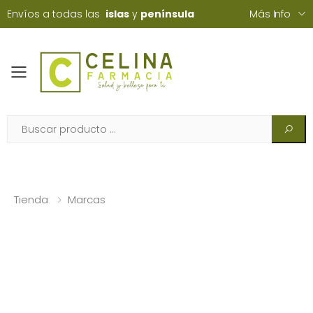
Envíos a todas las
islas
y
península
Más Info
Toggle mobile menu
Tienda
Marcas