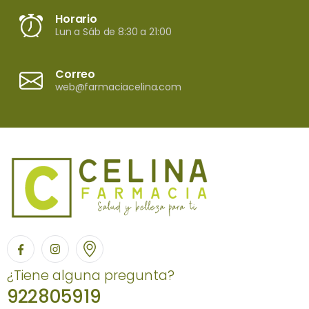
Horario
Lun a Sáb de 8:30 a 21:00
Correo
web@farmaciacelina.com
¿Tiene alguna pregunta?
922805919