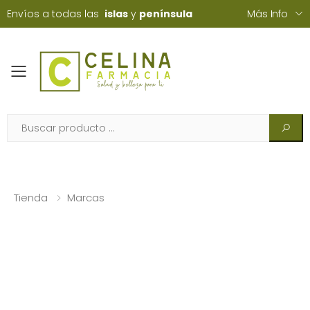
Envíos a todas las
islas
y
península
Más Info
Toggle mobile menu
Tienda
Marcas