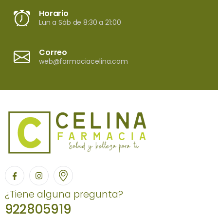
Horario
Lun a Sáb de 8:30 a 21:00
Correo
web@farmaciacelina.com
¿Tiene alguna pregunta?
922805919