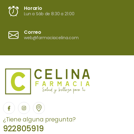
Horario
Lun a Sáb de 8:30 a 21:00
Correo
web@farmaciacelina.com
¿Tiene alguna pregunta?
922805919