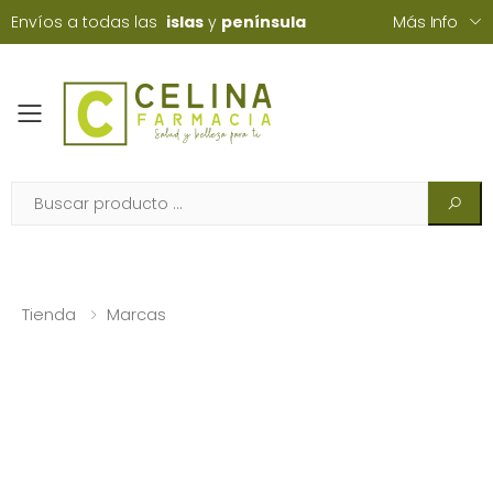
Envíos a todas las
islas
y
península
Más Info
Toggle mobile menu
Tienda
Marcas