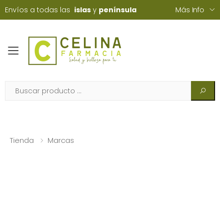
Envíos a todas las
islas
y
península
Más Info
Toggle mobile menu
Tienda
Marcas