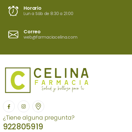
Horario
Lun a Sáb de 8:30 a 21:00
Correo
web@farmaciacelina.com
¿Tiene alguna pregunta?
922805919