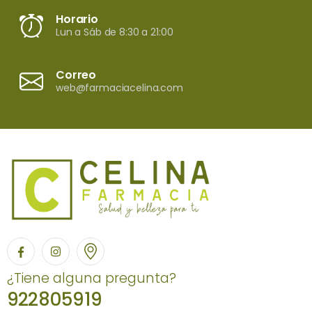
Horario
Lun a Sáb de 8:30 a 21:00
Correo
web@farmaciacelina.com
¿Tiene alguna pregunta?
922805919