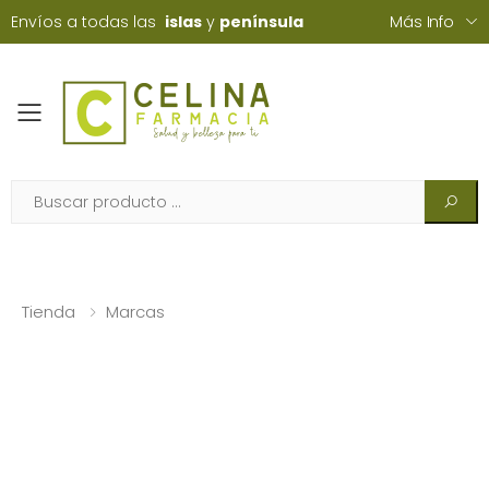
Envíos a todas las
islas
y
península
Más Info
Toggle mobile menu
Tienda
Marcas