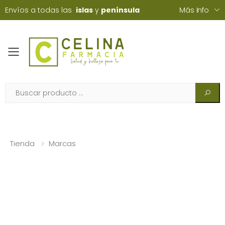
Envíos a todas las
islas
y
península
Más Info
Toggle mobile menu
Tienda
Marcas