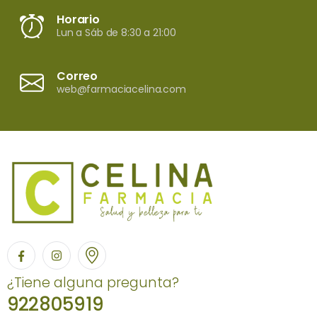
Horario
Lun a Sáb de 8:30 a 21:00
Correo
web@farmaciacelina.com
¿Tiene alguna pregunta?
922805919