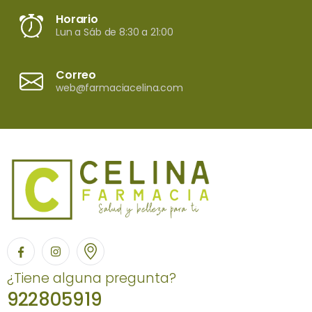
Horario
Lun a Sáb de 8:30 a 21:00
Correo
web@farmaciacelina.com
¿Tiene alguna pregunta?
922805919