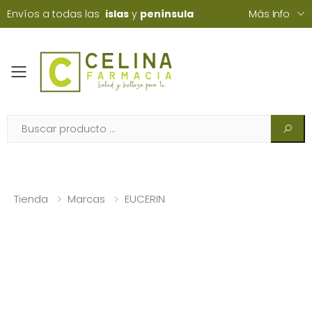
Envíos a todas las
islas
y
península
Más Info
Toggle mobile menu
Tienda
Marcas
EUCERIN