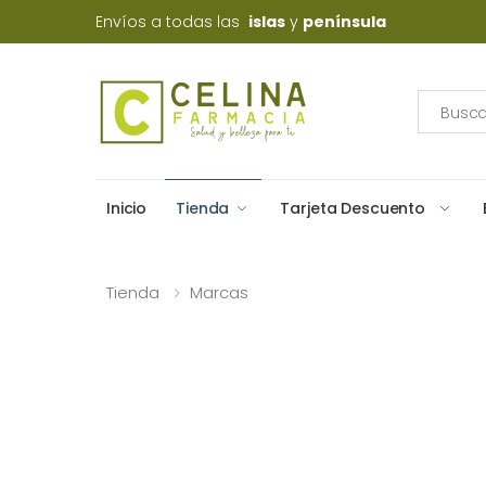
Envíos a todas las
islas
y
península
Inicio
Tienda
Tarjeta Descuento
Tienda
Marcas