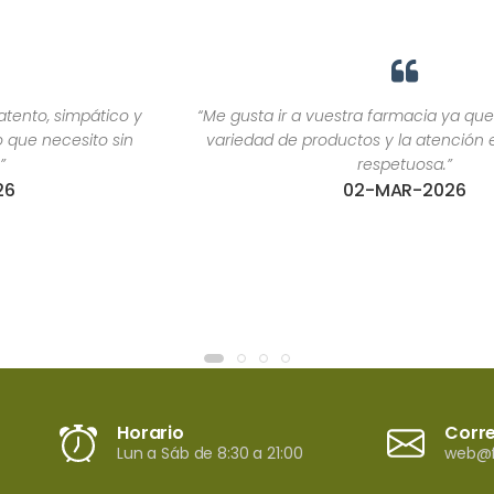
“Me gusta ir a vuestra farmacia ya que tiene una gran
variedad de productos y la atención es agradable y
respetuosa.”
02-MAR-2026
Horario
Corr
Lun a Sáb de 8:30 a 21:00
web@f