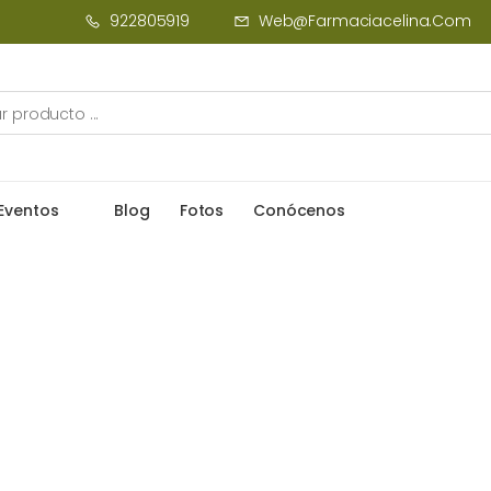
922805919
Web@farmaciacelina.com
Eventos
Blog
Fotos
Conócenos