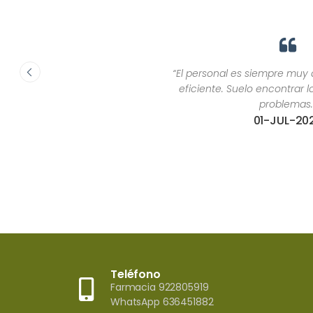
“El personal es siempre muy atento, simpático y
eficiente. Suelo encontrar lo que necesito sin
problemas.”
01-JUL-2026
Teléfono
Farmacia 922805919
WhatsApp 636451882