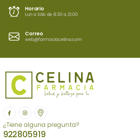
Horario
Lun a Sáb de 8:30 a 21:00
Correo
web@farmaciacelina.com
¿Tiene alguna pregunta?
922805919