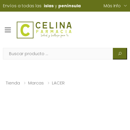
Envíos a todas las
islas
y
península
Más Info
Toggle mobile menu
Tienda
Marcas
LACER