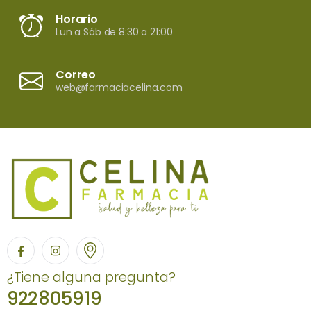
Horario
Lun a Sáb de 8:30 a 21:00
Correo
web@farmaciacelina.com
¿Tiene alguna pregunta?
922805919