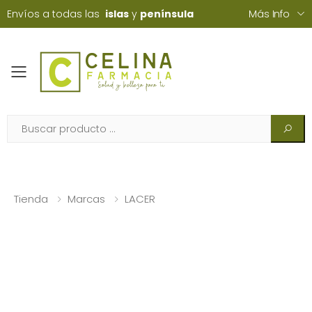
Envíos a todas las
islas
y
península
Más Info
Toggle mobile menu
Tienda
Marcas
LACER