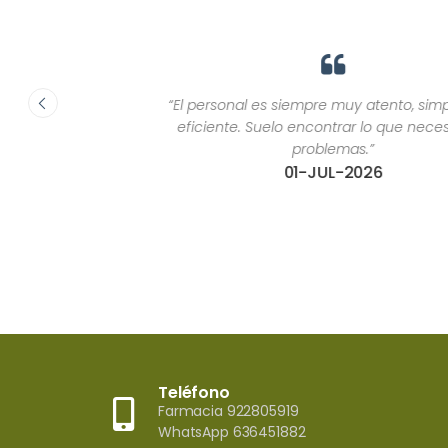
“El personal es siempre muy atento, simpático y
eficiente. Suelo encontrar lo que necesito sin
problemas.”
01-JUL-2026
Teléfono
Farmacia 922805919
WhatsApp 636451882