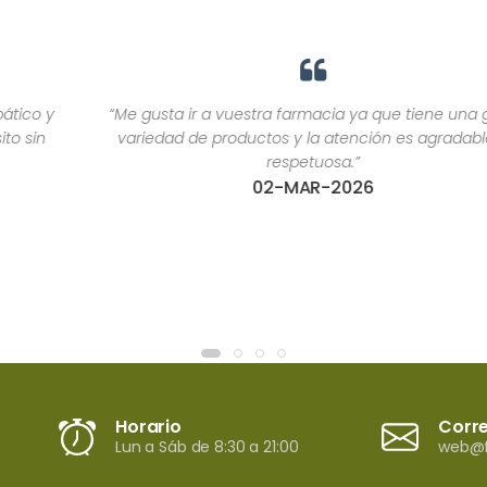
“Me gusta ir a vuestra farmacia ya que tiene una gran
variedad de productos y la atención es agradable y
respetuosa.”
02-MAR-2026
Horario
Corr
Lun a Sáb de 8:30 a 21:00
web@f