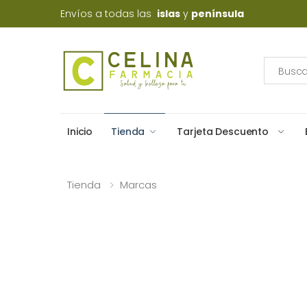
Envíos a todas las
islas
y
península
Inicio
Tienda
Tarjeta Descuento
Tienda
Marcas