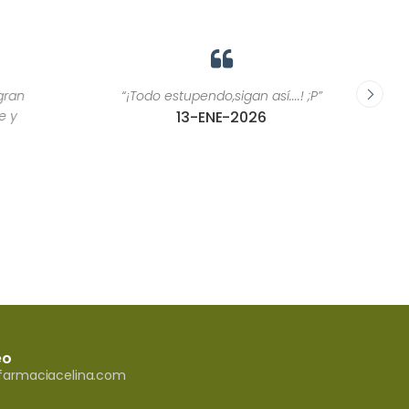
“¡Todo estupendo,sigan así....! ;P”
“Las pe
13-ENE-2026
eo
armaciacelina.com