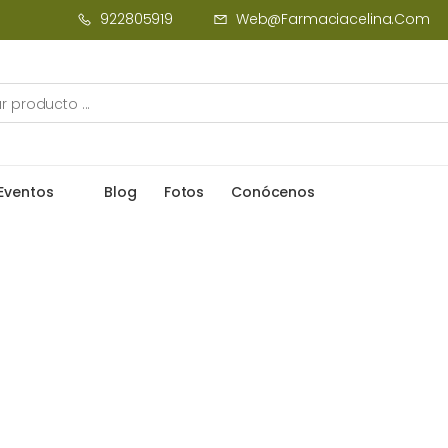
922805919
Web@farmaciacelina.com
Eventos
Blog
Fotos
Conócenos