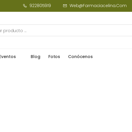
922805919
Web@farmaciacelina.com
Eventos
Blog
Fotos
Conócenos