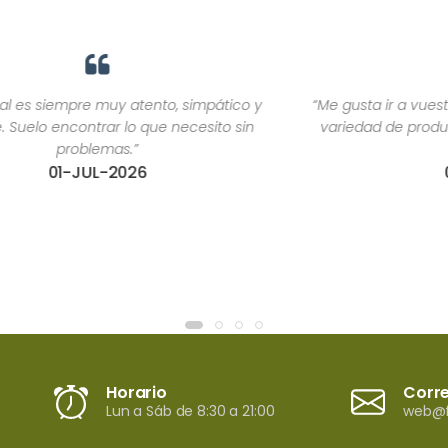
“Me gusta ir a vuestra farmacia ya que tiene una gran
variedad de productos y la atención es agradable y
respetuosa.”
02-MAR-2026
Horario
Corr
Lun a Sáb de 8:30 a 21:00
web@f