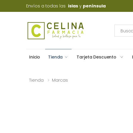
Envíos a todas las
islas
y
península
Inicio
Tienda
Tarjeta Descuento
Tienda
Marcas