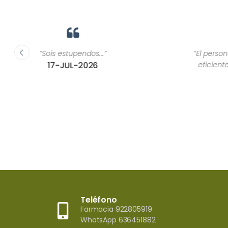
“El personal es siempre muy atento, simpático y
eficiente. Suelo encontrar lo que necesito sin
problemas.”
01-JUL-2026
Teléfono
Farmacia 922805919
WhatsApp 636451882