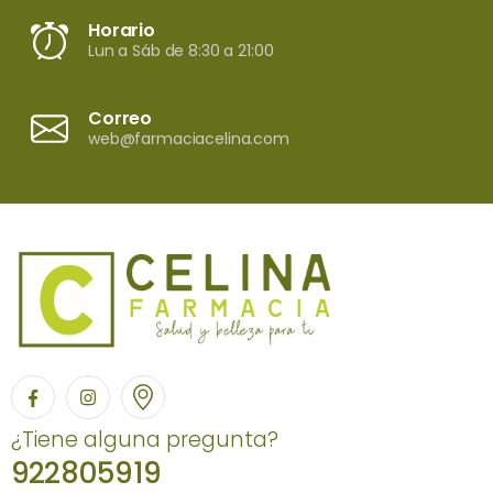
Horario
Lun a Sáb de 8:30 a 21:00
Correo
web@farmaciacelina.com
¿Tiene alguna pregunta?
922805919