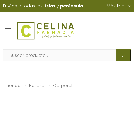
Envíos a todas las
islas
y
península
Más Info
Toggle mobile menu
Tienda
Belleza
Corporal