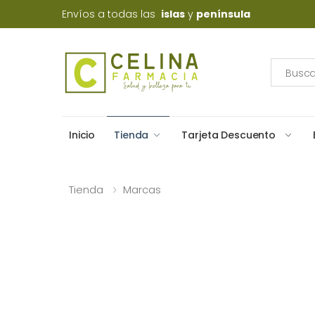
Envíos a todas las
islas
y
península
Inicio
Tienda
Tarjeta Descuento
Tienda
Marcas