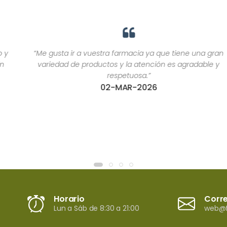
“Me gusta ir a vuestra farmacia ya que tiene una gran
variedad de productos y la atención es agradable y
respetuosa.”
02-MAR-2026
Horario
Corr
Lun a Sáb de 8:30 a 21:00
web@f