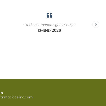
“¡Todo estupendo,sigan así....! ;P”
“Las pe
13-ENE-2026
eo
armaciacelina.com