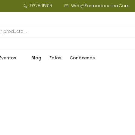
922805919
Web@farmaciacelina.com
Eventos
Blog
Fotos
Conócenos