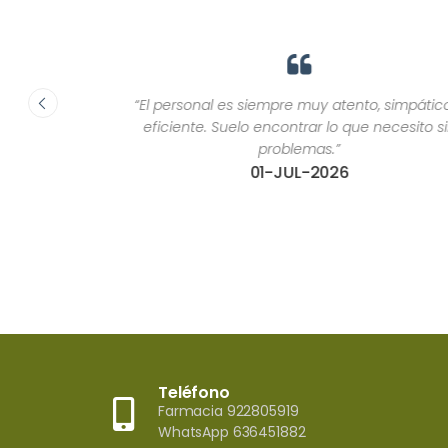
“El personal es siempre muy atento, simpático y
eficiente. Suelo encontrar lo que necesito sin
problemas.”
01-JUL-2026
Teléfono
Farmacia 922805919
WhatsApp 636451882