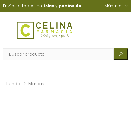
Envíos a todas las
islas
y
península
Más Info
Toggle mobile menu
Tienda
Marcas