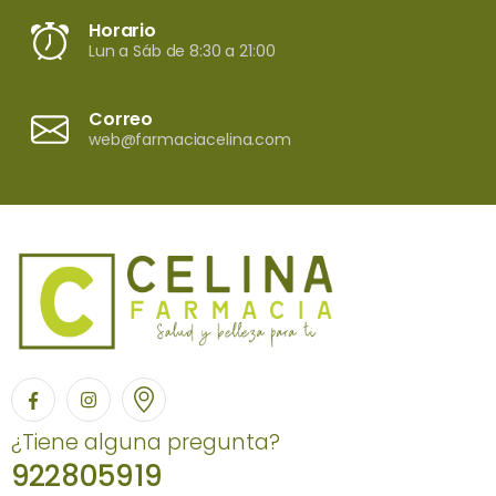
Horario
Lun a Sáb de 8:30 a 21:00
Correo
web@farmaciacelina.com
¿Tiene alguna pregunta?
922805919