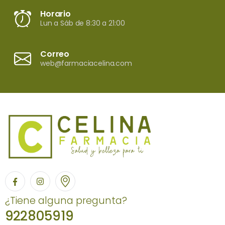
Horario
Lun a Sáb de 8:30 a 21:00
Correo
web@farmaciacelina.com
¿Tiene alguna pregunta?
922805919