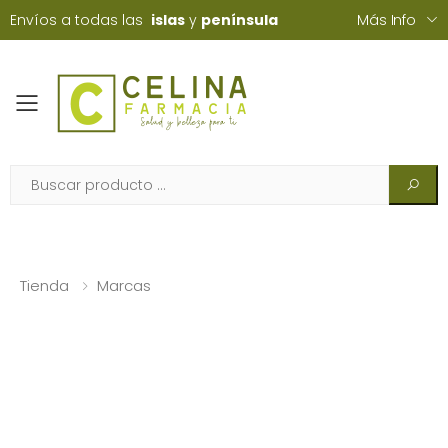
Envíos a todas las
islas
y
península
Más Info
Toggle mobile menu
Tienda
Marcas