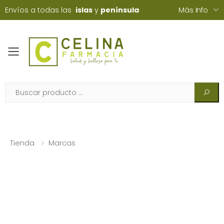
Envíos a todas las
islas
y
península
Más Info
Toggle mobile menu
Tienda
Marcas