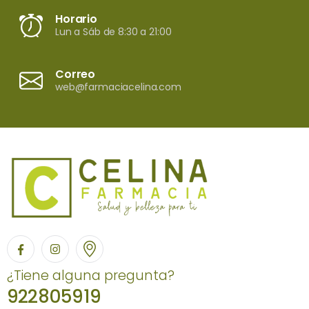
Horario
Lun a Sáb de 8:30 a 21:00
Correo
web@farmaciacelina.com
¿Tiene alguna pregunta?
922805919