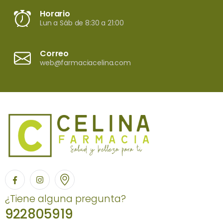
Horario
Lun a Sáb de 8:30 a 21:00
Correo
web@farmaciacelina.com
¿Tiene alguna pregunta?
922805919