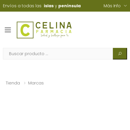
Envíos a todas las
islas
y
península
Más Info
Toggle mobile menu
Tienda
Marcas