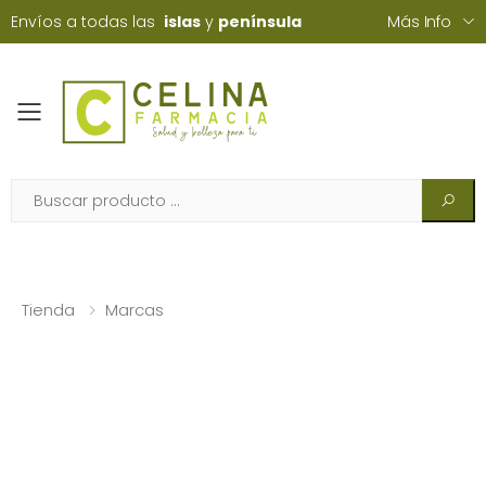
Envíos a todas las
islas
y
península
Más Info
Toggle mobile menu
Tienda
Marcas