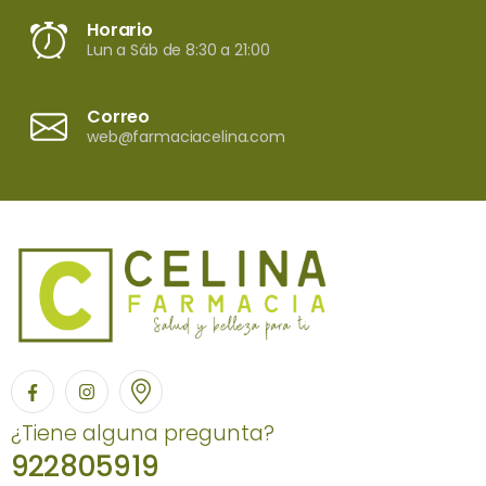
Horario
Lun a Sáb de 8:30 a 21:00
Correo
web@farmaciacelina.com
¿Tiene alguna pregunta?
922805919