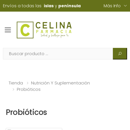
Envíos a todas las
islas
y
península
Más Info
Toggle mobile menu
Tienda
Nutrición Y Suplementación
Probióticos
Probióticos