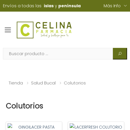
Envíos a todas las
islas
y
península
Más Info
Toggle mobile menu
Tienda
Salud Bucal
Colutorios
Colutorios