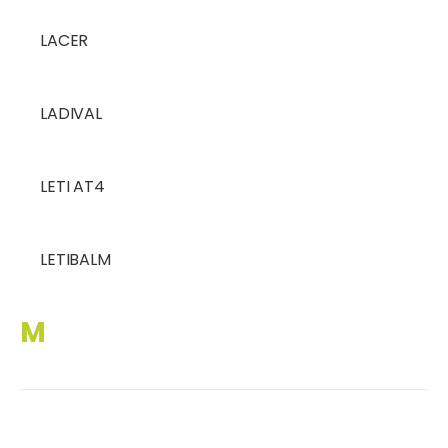
LACER
LADIVAL
LETI AT4
LETIBALM
M